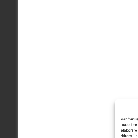
Per fornir
accedere a
elaborare
ritirare i