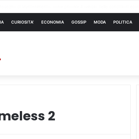
 di sollevamento: la migliore soluzione
NA
CURIOSITA’
ECONOMIA
GOSSIP
MODA
POLITICA
imeless 2