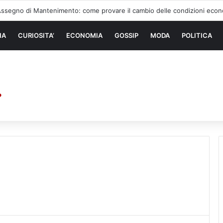
 di sollevamento: la migliore soluzione
NA
CURIOSITA’
ECONOMIA
GOSSIP
MODA
POLITICA