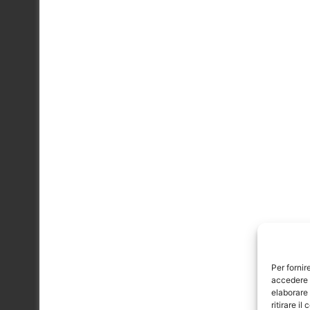
Per fornir
accedere a
elaborare
ritirare i