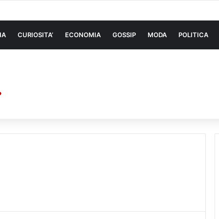
 di sollevamento: la migliore soluzione
NA
CURIOSITA’
ECONOMIA
GOSSIP
MODA
POLITICA