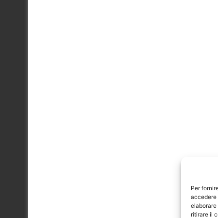
Per fornir
accedere a
elaborare
ritirare i