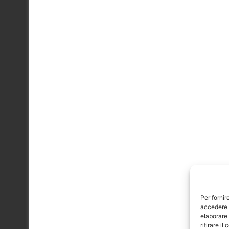
Per fornir
accedere a
elaborare
ritirare i