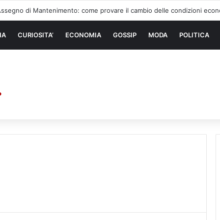
 di sollevamento: la migliore soluzione
NA
CURIOSITA’
ECONOMIA
GOSSIP
MODA
POLITICA