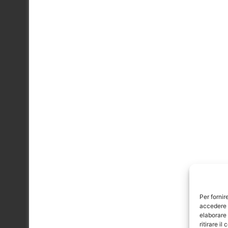
Per fornir
accedere a
elaborare
ritirare i