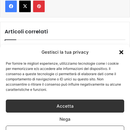
Pinterest
Articoli correlati
Gestisci la tua privacy
Per fornire le migliori esperienze, utilizziamo tecnologie come i cookie
per memorizzare e/o accedere alle informazioni del dispositivo. Il
consenso a queste tecnologie ci permetterà di elaborare dati come il
comportamento di navigazione o ID unici su questo sito. Non
acconsentire o ritirare il consenso può influire negativamente su alcune
Oroscopo di oggi e
Autismo, ecco i 10
caratteristiche e funzioni.
domani del giorno lunedì
campanelli d’allarme per
27 marzo 2017: più Toro
riconoscerlo
26 Marzo 2017
Accetta
2 Aprile 2025
Nega