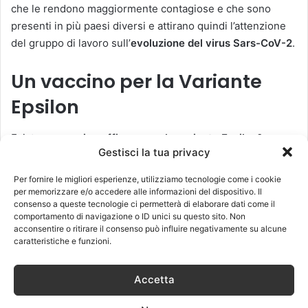
che le rendono maggiormente contagiose e che sono
presenti in più paesi diversi e attirano quindi l’attenzione
del gruppo di lavoro sull’
evoluzione del virus Sars-CoV-2
.
Un vaccino per la Variante
Epsilon
Esiste un
vaccino efficace per la variante Epsilon
?
Gestisci la tua privacy
Difficile dare risposte, visti i tempi limitati e i pochi casi, in
particolare nel nostro continente, ma pare che tra i vaccini
Per fornire le migliori esperienze, utilizziamo tecnologie come i cookie
attualmente disponibili potrebbe giocare un ruolo
per memorizzare e/o accedere alle informazioni del dispositivo. Il
consenso a queste tecnologie ci permetterà di elaborare dati come il
importante per il contrasto alla diffusione di questa nuova
comportamento di navigazione o ID unici su questo sito. Non
variante il monodose
Johnson & Johnson
sviluppato da
acconsentire o ritirare il consenso può influire negativamente su alcune
Janssen. L’azienda farmaceutica ha condotto delle ricerche
caratteristiche e funzioni.
che dimostrerebbero come il suo vaccino generi risposte
anticorpali neutralizzanti contro la variante Delta e altre
Accetta
varianti di Sars-CoV-2, tra cui anche la
Epsilon
.