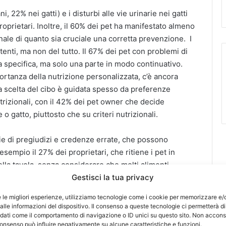
 22% nei gatti) e i disturbi alle vie urinarie nei gatti
oprietari. Inoltre, il 60% dei pet ha manifestato almeno
nale di quanto sia cruciale una corretta prevenzione. I
tenti, ma non del tutto. Il 67% dei pet con problemi di
ta specifica, ma solo una parte in modo continuativo.
rtanza della nutrizione personalizzata, c’è ancora
 la scelta del cibo è guidata spesso da preferenze
utrizionali, con il 42% dei pet owner che decide
 o gatto, piuttosto che su criteri nutrizionali.
rie di pregiudizi e credenze errate, che possono
sempio il 27% dei proprietari, che ritiene i pet in
lla tavola, senza considerare che molti alimenti
ro. Un altro dato rilevante riguarda i cereali: il 50%
Gestisci la tua privacy
esentano una fonte importante di energia e fibre per
e le migliori esperienze, utilizziamo tecnologie come i cookie per memorizzare e/
lle informazioni del dispositivo. Il consenso a queste tecnologie ci permetterà di
 dati come il comportamento di navigazione o ID unici su questo sito. Non accons
l consenso può influire negativamente su alcune caratteristiche e funzioni.