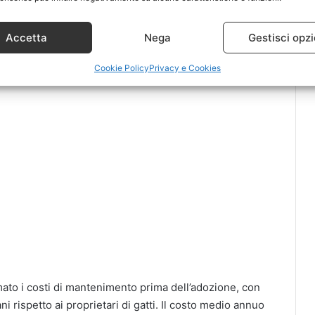
ffusa, ma in realtà forniscono carboidrati altamente
le. Infine, il pollo è erroneamente percepito come il
Accetta
Nega
Gestisci opzi
 che sia tra le cause più frequenti di allergie
iù spesso legate ad altri ingredienti.
Cookie Policy
Privacy e Cookies
imato i costi di mantenimento prima dell’adozione, con
i rispetto ai proprietari di gatti. Il costo medio annuo