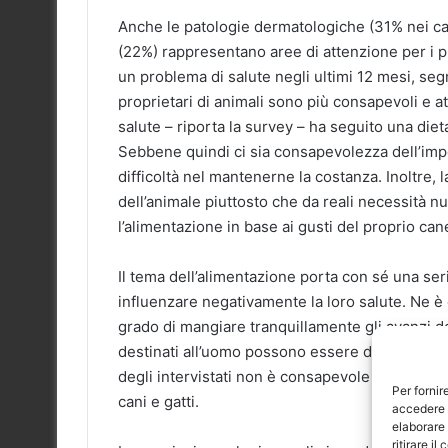
Anche le patologie dermatologiche (31% nei cani,
(22%) rappresentano aree di attenzione per i pr
un problema di salute negli ultimi 12 mesi, seg
proprietari di animali sono più consapevoli e at
salute – riporta la survey – ha seguito una die
Sebbene quindi ci sia consapevolezza dell’impo
difficoltà nel mantenerne la costanza. Inoltre,
dell’animale piuttosto che da reali necessità n
l’alimentazione in base ai gusti del proprio cane
Il tema dell’alimentazione porta con sé una se
influenzare negativamente la loro salute. Ne è e
grado di mangiare tranquillamente gli avanzi de
destinati all’uomo possono essere dannosi per lo
degli intervistati non è consapevole che rappr
Per fornir
cani e gatti.
accedere a
elaborare
ritirare i