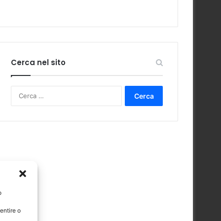
Cerca nel sito
Ricerca
per:
o
entire o