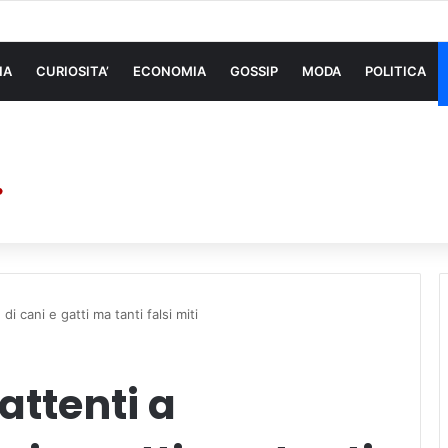
 di sollevamento: la migliore soluzione
NA
CURIOSITA’
ECONOMIA
GOSSIP
MODA
POLITICA
di cani e gatti ma tanti falsi miti
 attenti a