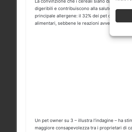
La convinzione che i cereali siano dannosi è di
digeribili e contribuiscono alla salute intestina
principale allergene: il 32% dei pet owner crede
alimentari, sebbene le reazioni avverse siano p
Un pet owner su 3 – illustra l’indagine – ha st
maggiore consapevolezza tra i proprietari di can