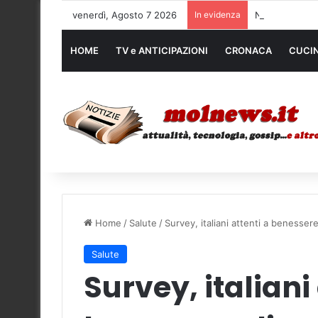
venerdì, Agosto 7 2026
In evidenza
Noleggio mezzi
HOME
TV e ANTICIPAZIONI
CRONACA
CUCI
Home
/
Salute
/
Survey, italiani attenti a benessere 
Salute
Survey, italiani