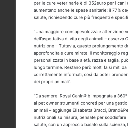
per le cure veterinarie è di 352euro per i cani 
aumentano anche le spese sanitarie: il 77% deg
salute, richiedendo cure più frequenti e specif
“Una maggiore consapevolezza e attenzione ve
dell’aspettativa di vita degli animali – osserva 
nutrizione – Tuttavia, questo prolungamento d
approfondita e cure mirate. Il monitoraggio reg
personalizzata in base a età, razza e taglia, può
lungo termine. Restano però molti falsi miti da
correttamente informati, così da poter prendere
dei propri animali”.
“Da sempre, Royal Canin® è impegnata a 360° p
ai pet owner strumenti concreti per una gestio
animali – aggiunge Elisabetta Bracci, Brand&Pe
nutrizionali su misura, pensate per soddisfare l
salute, con un approccio basato sulla scienza,