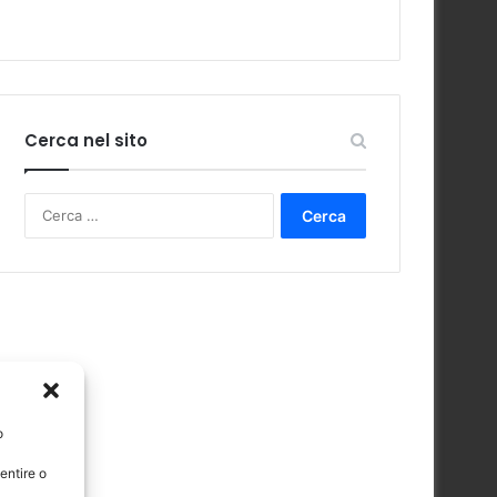
Cerca nel sito
Ricerca
per:
o
entire o