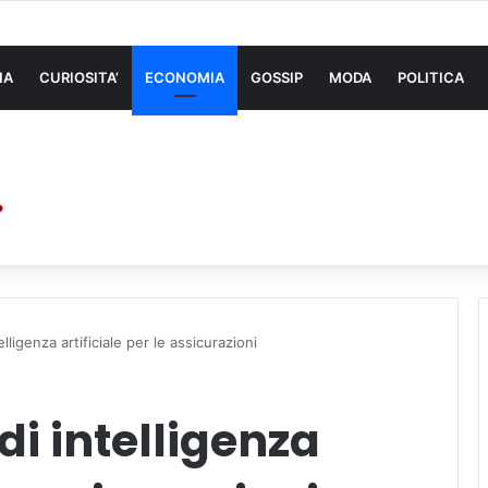
 di sollevamento: la migliore soluzione
NA
CURIOSITA’
ECONOMIA
GOSSIP
MODA
POLITICA
ligenza artificiale per le assicurazioni
i intelligenza