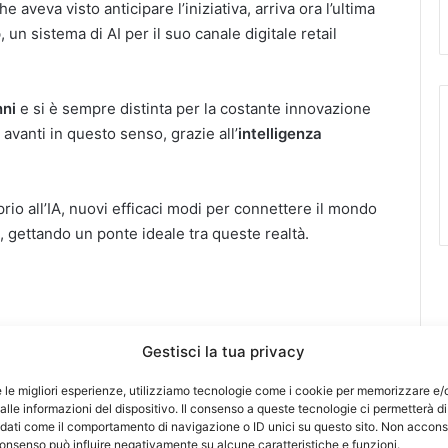
che aveva visto anticipare l’iniziativa, arriva ora l’ultima
o
, un sistema di AI per il suo canale digitale retail
ni
e si è sempre distinta per la costante innovazione
 avanti in questo senso, grazie all’
intelligenza
rio all’IA, nuovi efficaci modi per connettere il mondo
, gettando un ponte ideale tra queste realtà.
Gestisci la tua privacy
e le migliori esperienze, utilizziamo tecnologie come i cookie per memorizzare e/
lle informazioni del dispositivo. Il consenso a queste tecnologie ci permetterà di
 dati come il comportamento di navigazione o ID unici su questo sito. Non accons
l consenso può influire negativamente su alcune caratteristiche e funzioni.