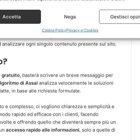
Accetta
Nega
Gestisci opzi
Cookie Policy
Privacy e Cookies
te a trovare le soluzioni più adatte alle sue reali
analizzare ogni singolo contenuto presente sul sito.
o?
 gratuito
, basterà scrivere un breve messaggio per
algoritmo di Assai
analizza velocemente le soluzioni
atte, in base alle richieste formulate.
to e complesso, ci vogliono chiarezza e semplicità e
modo rapido ed efficace con i clienti, facendo
involte e offrendo quello che diventerà sempre più un
 un
accesso rapido alle informazioni
, solo a quelle di