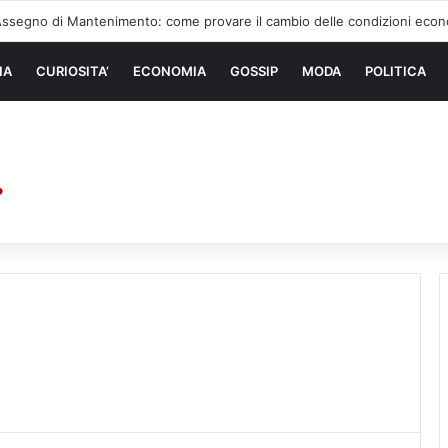
 di sollevamento: la migliore soluzione
NA
CURIOSITA’
ECONOMIA
GOSSIP
MODA
POLITICA