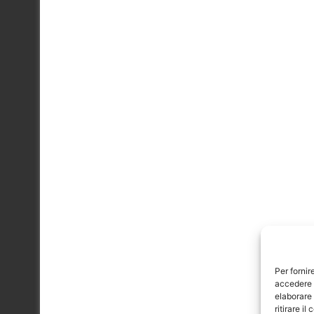
Per fornir
accedere a
elaborare
ritirare i