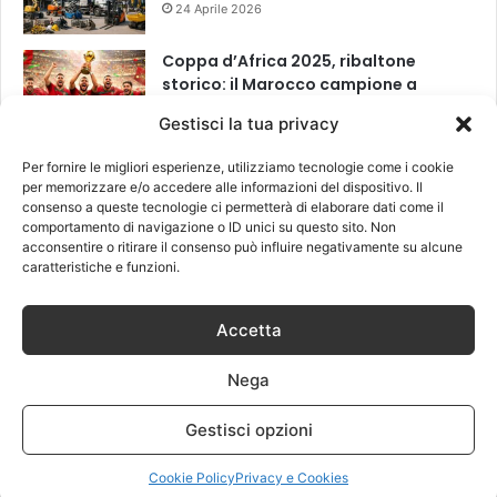
24 Aprile 2026
Coppa d’Africa 2025, ribaltone
storico: il Marocco campione a
tavolino dopo due mesi
Gestisci la tua privacy
20 Marzo 2026
Per fornire le migliori esperienze, utilizziamo tecnologie come i cookie
per memorizzare e/o accedere alle informazioni del dispositivo. Il
consenso a queste tecnologie ci permetterà di elaborare dati come il
Leggi anche
comportamento di navigazione o ID unici su questo sito. Non
acconsentire o ritirare il consenso può influire negativamente su alcune
caratteristiche e funzioni.
Accetta
Nega
Gestisci opzioni
Cookie Policy
Privacy e Cookies