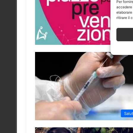
Per fornir
accedere a
elaborare
ritirare i
Salu
Salu