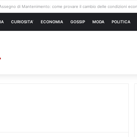
 di sollevamento: la migliore soluzione
NA
CURIOSITA’
ECONOMIA
GOSSIP
MODA
POLITICA