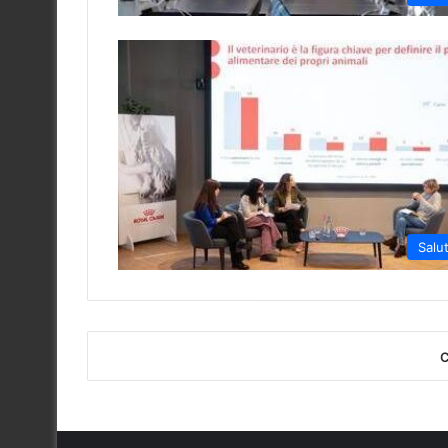
Salu
C