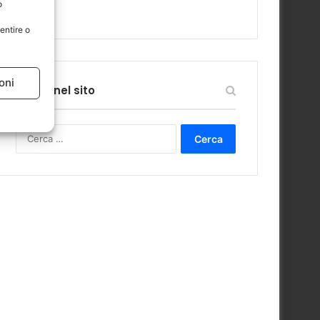
o
entire o
oni
Cerca nel sito
Ricerca
per: