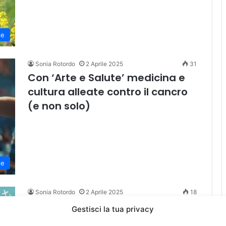
te
Sonia Rotordo
2 Aprile 2025
31
Con ‘Arte e Salute’ medicina e
cultura alleate contro il cancro
(e non solo)
te
Sonia Rotordo
2 Aprile 2025
18
‘Piazze per la Prevenzione’,
Gestisci la tua privacy
iniziativa Cei in occasione del