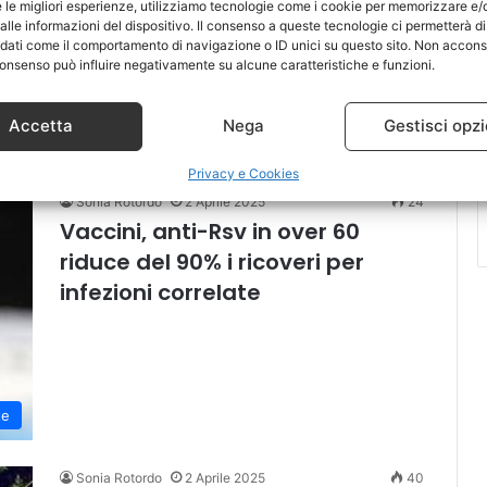
e le migliori esperienze, utilizziamo tecnologie come i cookie per memorizzare e/
Giubileo degli ammalati e del
lle informazioni del dispositivo. Il consenso a queste tecnologie ci permetterà di
mondo della Sanità
 dati come il comportamento di navigazione o ID unici su questo sito. Non accons
l consenso può influire negativamente su alcune caratteristiche e funzioni.
Accetta
Nega
Gestisci opzi
te
Privacy e Cookies
Sonia Rotordo
2 Aprile 2025
24
Vaccini, anti-Rsv in over 60
riduce del 90% i ricoveri per
infezioni correlate
te
Sonia Rotordo
2 Aprile 2025
40