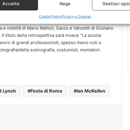
Accetta
Nega
Gestisci opzi
Daniel Craig, Channing Tatum, Hilary Swank, Katie
Cookie Policy
Privacy e Cookies
a e nobiltà
di Mario Mattoli,
Sacco e Vanzetti
di Giuliano
. Il titolo della retrospettiva sarà invece “La scuola
l lavoro di grandi professionisti, spesso meno noti o
fotografia/della scenografia, costumisti, montatori.
d Lynch
Festa di Roma
Ian McKellen
t