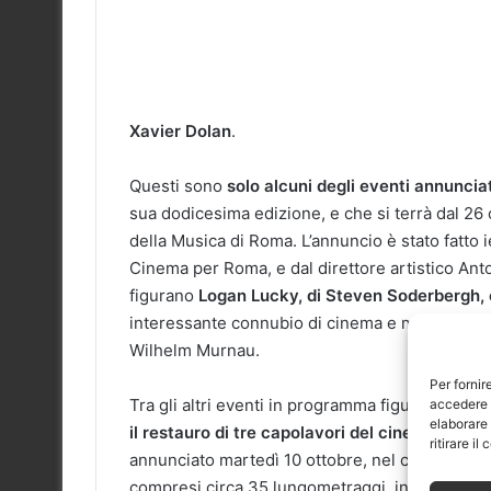
Xavier Dolan
.
Questi sono
solo alcuni degli eventi annunciat
sua dodicesima edizione, e che si terrà dal 26
della Musica di Roma. L’annuncio è stato fatto 
Cinema per Roma, e dal direttore artistico Anto
figurano
Logan Lucky, di Steven Soderbergh, 
interessante connubio di cinema e musica, con o
Wilhelm Murnau.
Per fornir
Tra gli altri eventi in programma figurano una 
accedere a
elaborare
il restauro di tre capolavori del cinema classi
ritirare i
annunciato martedì 10 ottobre, nel corso di un
compresi circa 35 lungometraggi, incluso Loga