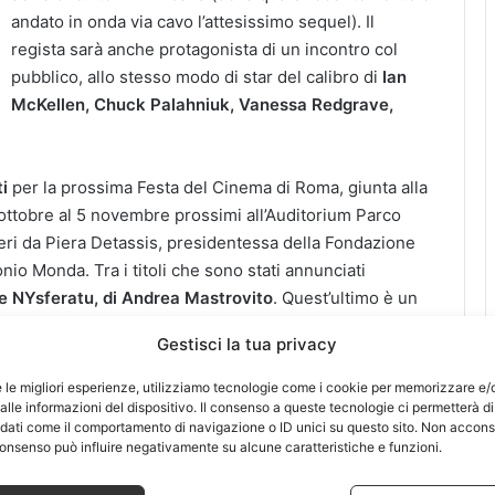
andato in onda via cavo l’attesissimo sequel). Il
regista sarà anche protagonista di un incontro col
pubblico, allo stesso modo di star del calibro di
Ian
McKellen, Chuck Palahniuk, Vanessa Redgrave,
i
per la prossima Festa del Cinema di Roma, giunta alla
 ottobre al 5 novembre prossimi all’Auditorium Parco
ieri da Piera Detassis, presidentessa della Fondazione
nio Monda. Tra i titoli che sono stati annunciati
e NYsferatu, di Andrea Mastrovito
. Quest’ultimo è un
ltre 30mila disegni ispirati al film di
Friedrich
Gestisci la tua privacy
e le migliori esperienze, utilizziamo tecnologie come i cookie per memorizzare e/
retrospettiva, un’installazione di arte contemporanea, e
lle informazioni del dispositivo. Il consenso a queste tecnologie ci permetterà di
 dati come il comportamento di navigazione o ID unici su questo sito. Non accons
co
. Il programma completo, in ogni caso, sarà
l consenso può influire negativamente su alcune caratteristiche e funzioni.
a conferenza stampa. Nella selezione ufficiale saranno
n Lucky di Soderbergh, film corale che rievoca un po’