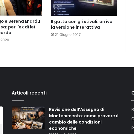
go e Serena Enardu
Il gatto con gli stivali: arriva
a: per l’ex di lei
la versione interattiva
cordo
21 Giugno 2017
o 2020
Articoli recenti
C
Revisione dell’Assegno di
R
Mantenimento: come provare il
C
cambio delle condizioni
economiche
P