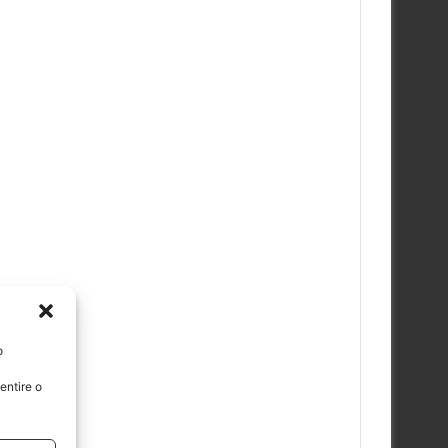
o
entire o