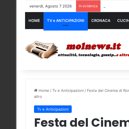
venerdì, Agosto 7 2026
In evidenza
Noleggio mezzi
HOME
TV e ANTICIPAZIONI
CRONACA
CUCI
Home
/
Tv e Anticipazioni
/
Festa del Cinema di Rom
altro
Tv e Anticipazioni
Festa del Cine