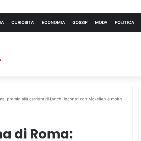
 di sollevamento: la migliore soluzione
NA
CURIOSITA’
ECONOMIA
GOSSIP
MODA
POLITICA
a: premio alla carriera di Lynch, incontri con Mckellen e molto
ma di Roma: