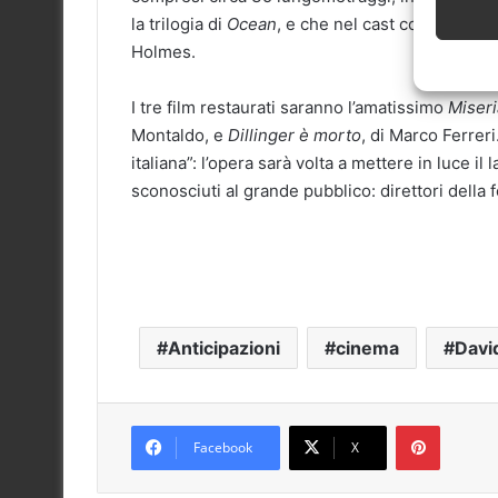
la trilogia di
Ocean
, e che nel cast comprende 
Holmes.
I tre film restaurati saranno l’amatissimo
Miseri
Montaldo, e
Dillinger è morto
, di Marco Ferreri
italiana”: l’opera sarà volta a mettere in luce i
sconosciuti al grande pubblico: direttori della 
Anticipazioni
cinema
Davi
Pinteres
Facebook
X