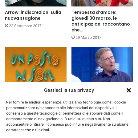
Tempesta d’amore:
Arrow: indiscrezioni sulla
giovedì 30 marzo, le
nuova stagione
anticipazioni raccontano
22 Settembre 2017
che…
29 Marzo 2017
Gestisci la tua privacy
Avanti un altro, presto
Anticipazioni Un posto al
puntata speciale in onda
sole: martedì 28 marzo,
Per fornire le migliori esperienze, utilizziamo tecnologie come i cookie
in prima serata
Serena lavorerà con il
per memorizzare e/o accedere alle informazioni del dispositivo. Il
padre!
5 Aprile 2017
consenso a queste tecnologie ci permetterà di elaborare dati come il
comportamento di navigazione o ID unici su questo sito. Non
27 Marzo 2017
acconsentire o ritirare il consenso può influire negativamente su alcune
caratteristiche e funzioni.