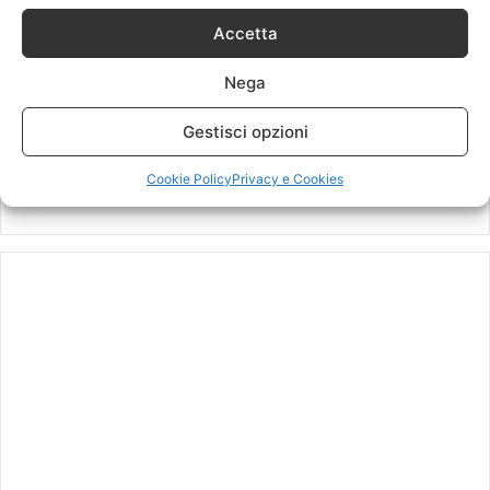
Accetta
Nega
Big Little Lies: novità in
Gestisci opzioni
Anticipazioni The Flash 3
vista per la seconda
dodicesimo episodio
stagione
(3×12) sabato 1 aprile
Cookie Policy
Privacy e Cookies
30 Luglio 2017
25 Marzo 2017