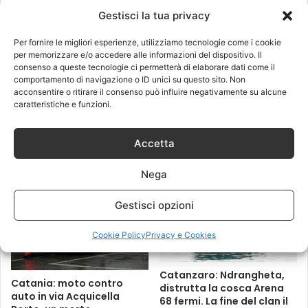
Gestisci la tua privacy
Per fornire le migliori esperienze, utilizziamo tecnologie come i cookie
per memorizzare e/o accedere alle informazioni del dispositivo. Il
consenso a queste tecnologie ci permetterà di elaborare dati come il
comportamento di navigazione o ID unici su questo sito. Non
acconsentire o ritirare il consenso può influire negativamente su alcune
caratteristiche e funzioni.
Viterbo: coppia di giovani
Roma: uccide la madre e la
trovati morti in auto. E’ un
mura in intercapedine,
omicidio-suicidio?
omicidio a Casalpalocco
Accetta
18 Marzo 2017
28 Marzo 2017
Nega
Gestisci opzioni
Cookie Policy
Privacy e Cookies
Catanzaro: Ndrangheta,
Catania: moto contro
distrutta la cosca Arena
auto in via Acquicella
68 fermi. La fine del clan il