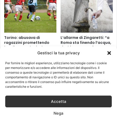
Torino: abusava di
L’allarme di Zingaretti: “a
ragazzini promettendo
Roma sta finendo l’acqua,
loro il posto da titolare.
rischio catastrofe
Arrestato allenatore
ambientale”
Gestisci la tua privacy
20 Marzo 2017
22 Luglio 2017
Per fornire le migliori esperienze, utilizziamo tecnologie come i cookie
per memorizzare e/o accedere alle informazioni del dispositivo. Il
consenso a queste tecnologie ci permetterà di elaborare dati come il
comportamento di navigazione o ID unici su questo sito. Non
acconsentire o ritirare il consenso può influire negativamente su alcune
caratteristiche e funzioni.
Fiamme al Sud, sul Vesuvio
Donna 81enne violentata al
Accetta
arriva l’esercito
parco: caccia allo
stupratore
Nega
13 Luglio 2017