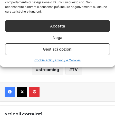
comportamento di navigazione o ID unici su questo sito. Non
acconsentire o ritirare il consenso può influire negativamente su alcune
caratteristiche e funzioni.
Accetta
Nega
Gestisci opzioni
Amazon
Celebrity Hunted
Cookie Policy
Privacy e Cookies
streaming
TV
Pinterest
Articoli correlati