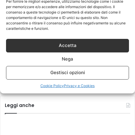
Per fornire le migliori esperienze, utilizziamo tecnologie come i cookie
per memorizzare e/o accedere alle informazioni del dispositivo. Il
Revisione dell’Assegno di
consenso a queste tecnologie ci permetterà di elaborare dati come il
Mantenimento: come provare il
comportamento di navigazione o ID unici su questo sito. Non
cambio delle condizioni economiche
acconsentire o ritirare il consenso può influire negativamente su alcune
1 Maggio 2026
caratteristiche e funzioni.
Noleggio mezzi di sollevamento: la
migliore soluzione
Accetta
24 Aprile 2026
Nega
Coppa d’Africa 2025, ribaltone
storico: il Marocco campione a
Gestisci opzioni
tavolino dopo due mesi
20 Marzo 2026
Cookie Policy
Privacy e Cookies
Leggi anche