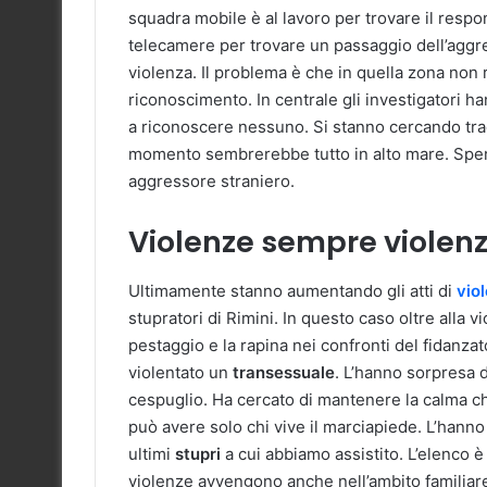
squadra mobile è al lavoro per trovare il respons
telecamere per trovare un passaggio dell’aggres
violenza. Il problema è che in quella zona non 
riconoscimento. In centrale gli investigatori ha
a riconoscere nessuno. Si stanno cercando tracce
momento sembrerebbe tutto in alto mare. Sper
aggressore straniero.
Violenze sempre violen
Ultimamente stanno aumentando gli atti di
vio
stupratori di Rimini. In questo caso oltre alla v
pestaggio e la rapina nei confronti del fidanzat
violentato un
transessuale
. L’hanno sorpresa d
cespuglio. Ha cercato di mantenere la calma chi
può avere solo chi vive il marciapiede. L’hanno
ultimi
stupri
a cui abbiamo assistito. L’elenco
violenze avvengono anche nell’ambito familiar