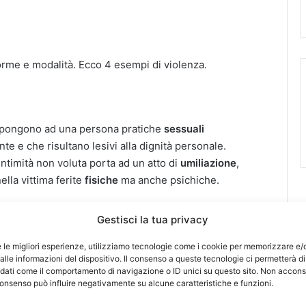
orme e modalità. Ecco 4 esempi di violenza.
impongono ad una persona pratiche
sessuali
te e che risultano lesivi alla dignità personale.
ntimità non voluta porta ad un atto di
umiliazione
,
lla vittima ferite
fisiche
ma anche psichiche.
Gestisci la tua privacy
a più facilmente scopribile. Gli atti che si compiono
e le migliori esperienze, utilizziamo tecnologie come i cookie per memorizzare e/
lle informazioni del dispositivo. Il consenso a queste tecnologie ci permetterà di
fi, calci e pugni, soffocamento, percosse. Queste forme
 dati come il comportamento di navigazione o ID unici su questo sito. Non accons
ali,
sequestro
di persona, violenza privata.
l consenso può influire negativamente su alcune caratteristiche e funzioni.