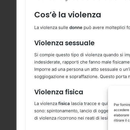
Cos’è la violenza
La violenza sulle
donne
può avere molteplici f
Violenza sessuale
Si compie questo tipo di violenza quando si 
indesiderate, rapporti che fanno male fisicamen
Imporre ad una persona un atto sessuale o un’i
soggiogazione e sopraffazione. Questo porta ne
Violenza fisica
La violenza
fisica
lascia tracce e quindi è quell
Per fornir
accedere a
sono: spintonamento, lancio di oggetti, schiaf
elaborare
di violenza ricorrono nei reati di lesioni person
ritirare i