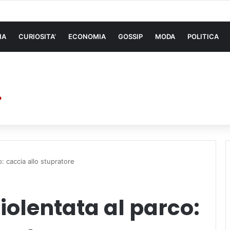
 di sollevamento: la migliore soluzione
NA
CURIOSITA’
ECONOMIA
GOSSIP
MODA
POLITICA
: caccia allo stupratore
olentata al parco: