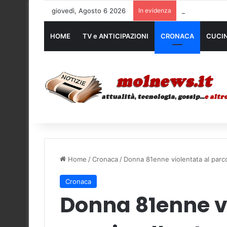
giovedì, Agosto 6 2026
In evidenza
Noleggio mezzi
HOME
TV e ANTICIPAZIONI
CRONACA
CUCI
Home
/
Cronaca
/
Donna 81enne violentata al parco
Cronaca
Donna 81enne vi