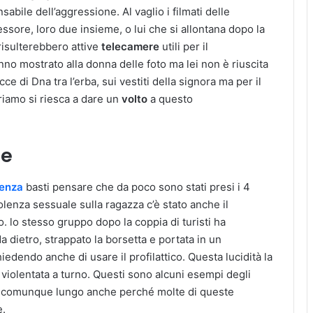
abile dell’aggressione. Al vaglio i filmati delle
sore, loro due insieme, o lui che si allontana dopo la
risulterebbero attive
telecamere
utili per il
nno mostrato alla donna delle foto ma lei non è riuscita
 di Dna tra l’erba, sui vestiti della signora ma per il
iamo si riesca a dare un
volto
a questo
ze
lenza
basti pensare che da poco sono stati presi i 4
iolenza sessuale sulla ragazza c’è stato anche il
o. lo stesso gruppo dopo la coppia di turisti ha
a dietro, strappato la borsetta e portata in un
edendo anche di usare il profilattico. Questa lucidità la
 violentata a turno. Questi sono alcuni esempi degli
 è comunque lungo anche perché molte di queste
e.