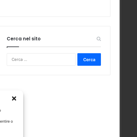
Cerca nel sito
Ricerca
per:
o
entire o