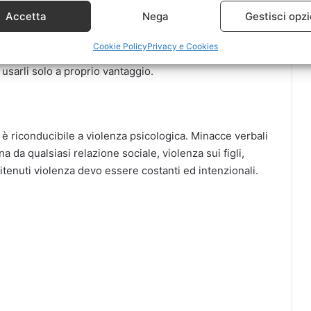
Accetta
Nega
Gestisci opzi
ire. Si può ricondurre la
limitazione
o negazione
Cookie Policy
Privacy e Cookies
lia
, vietare od ostacolare il lavoro della donna fuori
usarli solo a proprio vantaggio.
è riconducibile a violenza psicologica. Minacce verbali
 da qualsiasi relazione sociale, violenza sui figli,
ritenuti violenza devo essere costanti ed intenzionali.