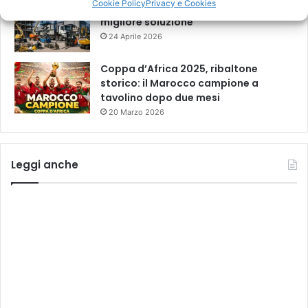
Cookie Policy
Privacy e Cookies
Noleggio mezzi di sollevamento: la
migliore soluzione
24 Aprile 2026
Coppa d’Africa 2025, ribaltone
storico: il Marocco campione a
tavolino dopo due mesi
20 Marzo 2026
Leggi anche