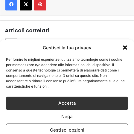
Articoli correlati
Gestisci la tua privacy
Per fornire le migliori esperienze, utilizziamo tecnologie come i cookie
per memorizzare e/o accedere alle informazioni del dispositivo. Il
consenso a queste tecnologie ci permetterà di elaborare dati come il
comportamento di navigazione o ID unici su questo sito. Non
acconsentire o ritirare il consenso può influire negativamente su alcune
Ignazio Moser e la foto di
Aida e Jeremias: tira e
caratteristiche e funzioni.
Francesco Monte
molla tra i due
4 Novembre 2017
8 Novembre 2017
Accetta
Nega
Gestisci opzioni