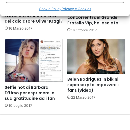
Cookie Policy
Privacy e Cookies
Alessia Macari del Grande
Daniele Bossari uno dei
Fratello Vip innamorata
concorrenti del Grande
del calciatore Oliver Kragl?
Fratello Vip, ha lasciato.
16 Marzo 2017
16 Ottobre 2017
Belen Rodriguez in bikini
supersexy fa impazzire i
Selfie hot di Barbara
fans (video)
D’Urso per esprimere la
22 Marzo 2017
sua gratitudine ad i fan
10 Luglio 2017