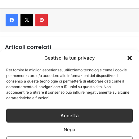
Pinterest
Articoli correlati
Gestisci la tua privacy
Per fornire le migliori esperienze, utilizziamo tecnologie come i cookie
per memorizzare e/o accedere alle informazioni del dispositivo. Il
Torna su Rai 1: “E’ arrivata
consenso a queste tecnologie ci permetterà di elaborare dati come il
la felicità”
comportamento di navigazione o ID unici su questo sito. Non
acconsentire o ritirare il consenso può influire negativamente su alcune
16 Febbraio 2018
caratteristiche e funzioni.
I cavalieri dello zodiaco
tornano con un remake
Accetta
25 Settembre 2017
Nega