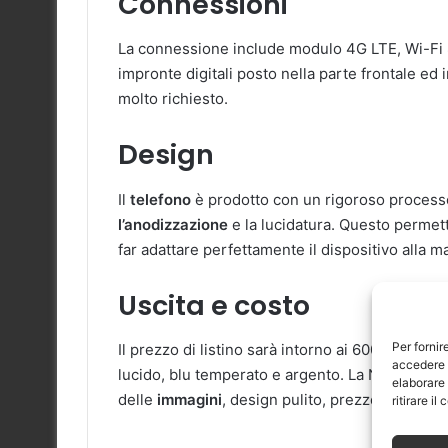
Connessioni
La connessione include modulo 4G LTE, Wi-Fi 
impronte digitali posto nella parte frontale ed 
molto richiesto.
Design
Il
telefono
è prodotto con un rigoroso processo 
l’anodizzazione
e la lucidatura. Questo permet
far adattare perfettamente il dispositivo alla 
Uscita e costo
Per fornir
Il prezzo di listino sarà intorno ai 600 euro. Us
accedere a
lucido, blu temperato e argento. La Nokia va a p
elaborare
delle
immagini
, design pulito, prezzo non elev
ritirare i