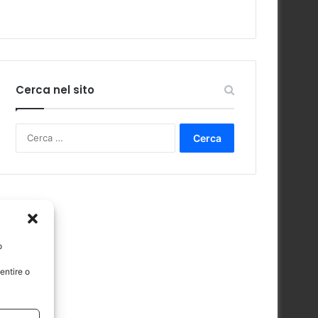
Cerca nel sito
Ricerca
per:
o
entire o