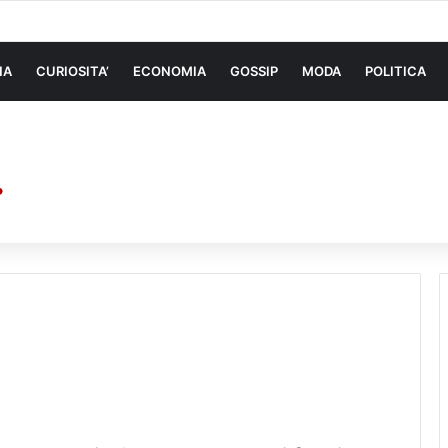
 di sollevamento: la migliore soluzione
NA
CURIOSITA’
ECONOMIA
GOSSIP
MODA
POLITICA