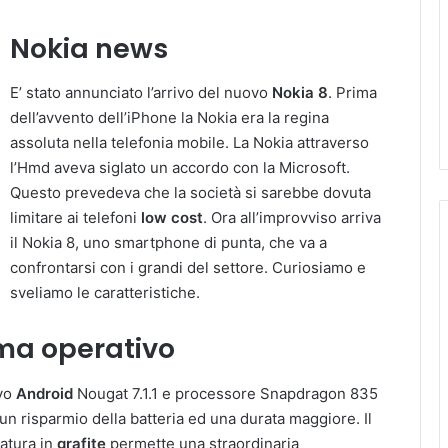
Nokia news
E’ stato annunciato l’arrivo del nuovo
Nokia 8
. Prima
dell’avvento dell’iPhone la Nokia era la regina
assoluta nella telefonia mobile. La Nokia attraverso
l’Hmd aveva siglato un accordo con la Microsoft.
Questo prevedeva che la società si sarebbe dovuta
limitare ai telefoni
low cost
. Ora all’improvviso arriva
il Nokia 8, uno smartphone di punta, che va a
confrontarsi con i grandi del settore. Curiosiamo e
sveliamo le caratteristiche.
ma operativo
ivo
Android
Nougat 7.1.1 e processore Snapdragon 835
n risparmio della batteria ed una durata maggiore. Il
atura in
grafite
permette una straordinaria