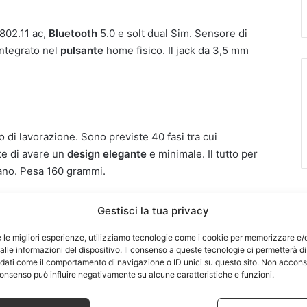
802.11 ac,
Bluetooth
5.0 e solt dual Sim. Sensore di
integrato nel
pulsante
home fisico. Il jack da 3,5 mm
di lavorazione. Sono previste 40 fasi tra cui
te di avere un
design elegante
e minimale. Il tutto per
mano. Pesa 160 grammi.
Gestisci la tua privacy
e le migliori esperienze, utilizziamo tecnologie come i cookie per memorizzare e/
cirà a
settembre
in quattro colori: blu lucido, rame
lle informazioni del dispositivo. Il consenso a queste tecnologie ci permetterà di
untare ad un abbinamento di più fattori: un’alta qualità
 dati come il comportamento di navigazione o ID unici su questo sito. Non accons
ato.
l consenso può influire negativamente su alcune caratteristiche e funzioni.