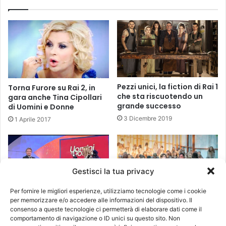
Pezzi unici, la fiction di Rai 1
Torna Furore su Rai 2, in
che sta riscuotendo un
gara anche Tina Cipollari
grande successo
di Uomini e Donne
3 Dicembre 2019
1 Aprile 2017
Gestisci la tua privacy
Per fornire le migliori esperienze, utilizziamo tecnologie come i cookie
per memorizzare e/o accedere alle informazioni del dispositivo. Il
Uomini e Donne.
Anticipazioni The Walking
consenso a queste tecnologie ci permetterà di elaborare dati come il
Anticipazioni di domani,
Dead 8. Ci sarà l’ottava
comportamento di navigazione o ID unici su questo sito. Non
venerdì 31 marzo: ancora
stagione della serie cult?