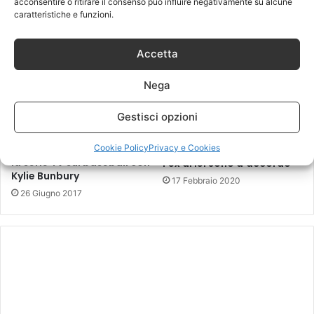
acconsentire o ritirare il consenso può influire negativamente su alcune
trono over?
caratteristiche e funzioni.
27 Marzo 2017
30 Marzo 2017
Accetta
Nega
Gestisci opzioni
GF Vip, Pago e Serena
Cookie Policy
Privacy e Cookies
Dal 4 luglio in onda Pitch,
Enardu sotto accusa: per
la serie TV sul baseball con
l’ex di lei sono d’accordo
Kylie Bunbury
17 Febbraio 2020
26 Giugno 2017