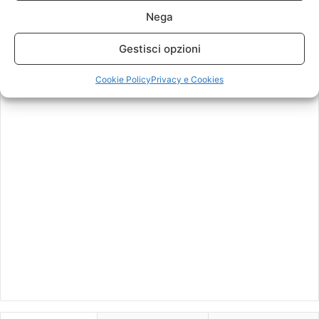
titolo Devilman Crybaby
oggi, film in lizza e i
Nega
24 Dicembre 2017
vincitori delle sezioni
parallele
Gestisci opzioni
26 Maggio 2017
Cookie Policy
Privacy e Cookies