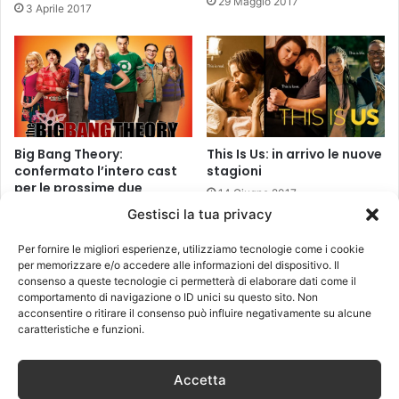
29 Maggio 2017
3 Aprile 2017
Big Bang Theory:
This Is Us: in arrivo le nuove
confermato l’intero cast
stagioni
per le prossime due
14 Giugno 2017
stagioni
Gestisci la tua privacy
5 Maggio 2017
Per fornire le migliori esperienze, utilizziamo tecnologie come i cookie
per memorizzare e/o accedere alle informazioni del dispositivo. Il
consenso a queste tecnologie ci permetterà di elaborare dati come il
comportamento di navigazione o ID unici su questo sito. Non
acconsentire o ritirare il consenso può influire negativamente su alcune
caratteristiche e funzioni.
Devilman torna in una
Accetta
nuova serie animata dal
Cannes: il programma di