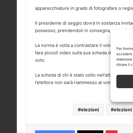
apparecchiature in grado di fotografare o regis
Il presidente di seggio dovrà in sostanza invitar
possesso, prendendoli in consegna, per poi rest
La norma è volta a contrastare il voto di scambi
Per fornir
fare piccoli video sulla sua scheda durante l’op
accedere a
elaborare
voto.
ritirare i
La scheda di chi è stato colto nell’atto di foto
l’elettore non sarà riammesso al voto.
elezioni
elezioni
Pinteres