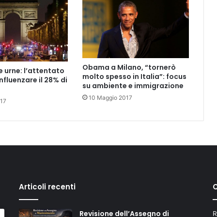
Obama a Milano, “tornerò
e urne: l’attentato
molto spesso in Italia”: focus
nfluenzare il 28% di
su ambiente e immigrazione
10 Maggio 2017
017
Articoli recenti
C
Revisione dell’Assegno di
R