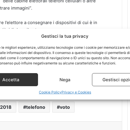
delle cabine elettorali telefoni cellulari o altre
trare immagini”.
e l’elettore a consegnare i dispositivi di cui è in
ituirli dopo il voto.
Gestisci la tua privacy
o ed evitare quindi che l’elettore possa fotografare o
e le migliori esperienze, utilizziamo tecnologie come i cookie per memorizzare e/
erazione di voto per poi dimostrare a chi si è dato il
lle informazioni del dispositivo. Il consenso a queste tecnologie ci permetterà di
 dati come il comportamento di navigazione o ID unici su questo sito. Non accons
l consenso può influire negativamente su alcune caratteristiche e funzioni.
grafare verrà annullata anche se non è stata votata e
Accetta
Nega
Gestisci opzi
Cookie Policy
Privacy e Cookies
 2018
telefono
voto
t